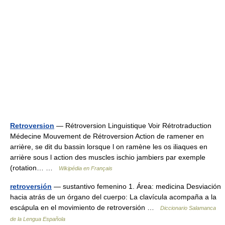
Retroversion
— Rétroversion Linguistique Voir Rétrotraduction
Médecine Mouvement de Rétroversion Action de ramener en
arrière, se dit du bassin lorsque l on ramène les os iliaques en
arrière sous l action des muscles ischio jambiers par exemple
(rotation… …
Wikipédia en Français
retroversión
— sustantivo femenino 1. Área: medicina Desviación
hacia atrás de un órgano del cuerpo: La clavícula acompaña a la
escápula en el movimiento de retroversión …
Diccionario Salamanca
de la Lengua Española