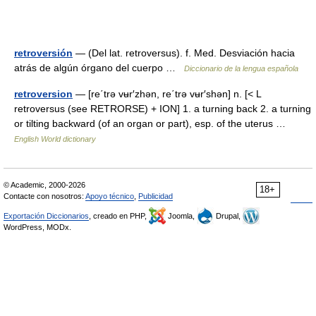
retroversión
— (Del lat. retroversus). f. Med. Desviación hacia
atrás de algún órgano del cuerpo …
Diccionario de la lengua española
retroversion
— [re΄trə vʉr′zhən, re΄trə vʉr′shən] n. [< L
retroversus (see RETRORSE) + ION] 1. a turning back 2. a turning
or tilting backward (of an organ or part), esp. of the uterus …
English World dictionary
© Academic, 2000-2026
18+
Contacte con nosotros:
Apoyo técnico
,
Publicidad
Exportación Diccionarios
, creado en PHP,
Joomla,
Drupal,
WordPress, MODx.