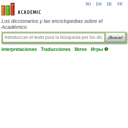
RU
EN
DE
FR
es-academic.com
Los diccionarios y las enciclopedias sobre el
Académico
¡Buscar!
interpretaciones
Traducciones
libros
Игры ⚽