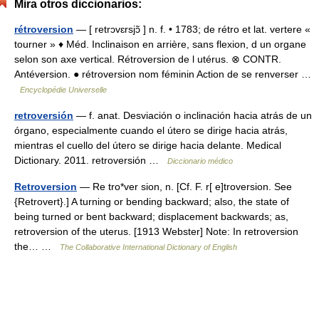
Mira otros diccionarios:
rétroversion
— [ retrɔvɛrsjɔ̃ ] n. f. • 1783; de rétro et lat. vertere «
tourner » ♦ Méd. Inclinaison en arrière, sans flexion, d un organe
selon son axe vertical. Rétroversion de l utérus. ⊗ CONTR.
Antéversion. ● rétroversion nom féminin Action de se renverser …
Encyclopédie Universelle
retroversión
— f. anat. Desviación o inclinación hacia atrás de un
órgano, especialmente cuando el útero se dirige hacia atrás,
mientras el cuello del útero se dirige hacia delante. Medical
Dictionary. 2011. retroversión …
Diccionario médico
Retroversion
— Re tro*ver sion, n. [Cf. F. r[ e]troversion. See
{Retrovert}.] A turning or bending backward; also, the state of
being turned or bent backward; displacement backwards; as,
retroversion of the uterus. [1913 Webster] Note: In retroversion
the… …
The Collaborative International Dictionary of English